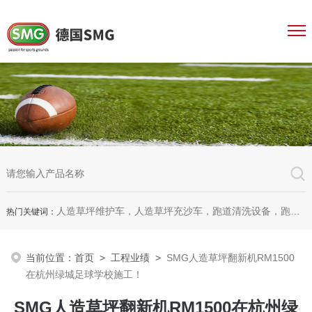
人造草坪维护车，人造草坪充沙车，跑道清洗设备，跑道摊铺机，冲击吸收垂直变形测试仪
热门关键词：
当前位置：
首页
>
工程业绩
>
SMG人造草坪翻新机RM1500
在杭州绿城足球学校施工！
SMG人造草坪翻新机RM1500在杭州绿