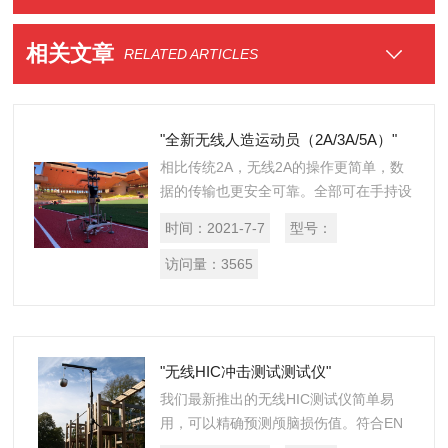
相关文章
RELATED ARTICLES
"全新无线人造运动员（2A/3A/5A）"
相比传统2A，无线2A的操作更简单，数
据的传输也更安全可靠。全部可在手持设
备上设置，仅需在手持设备上发出指令，
时间：
2021-7-7
型号：
就可以进行测量。测量前可先选择测量环
境，实验室或现场检测。结束后，检测...
访问量：
3565
"无线HIC冲击测试测试仪"
我们最新推出的无线HIC测试仪简单易
用，可以精确预测颅脑损伤值。符合EN
1177：2018的标准。装置配备一部智能